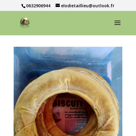
0632906944
elodietaillieu@outlook.fr