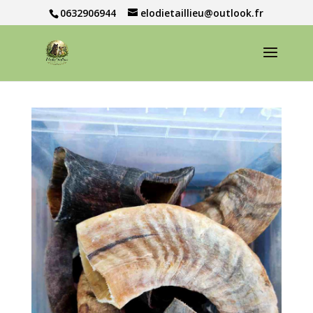
0632906944
elodietaillieu@outlook.fr