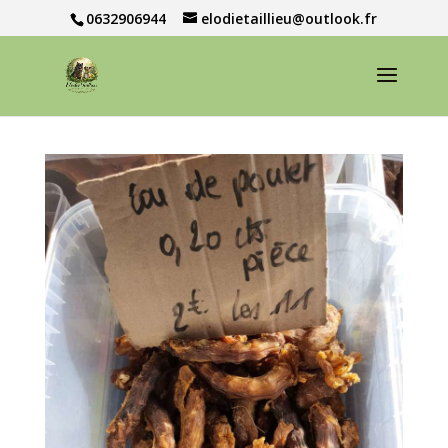
0632906944
elodietaillieu@outlook.fr