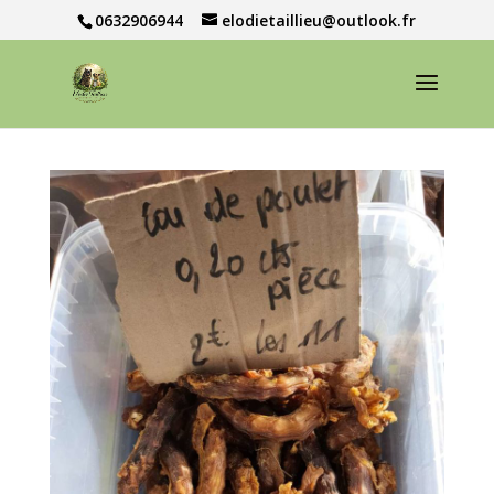
0632906944
elodietaillieu@outlook.fr