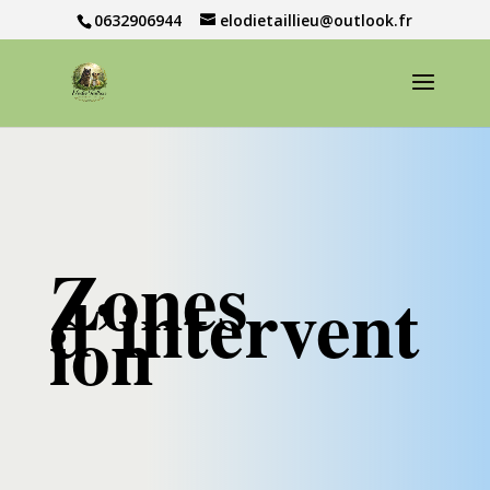
0632906944
elodietaillieu@outlook.fr
Zones
d’intervent
ion